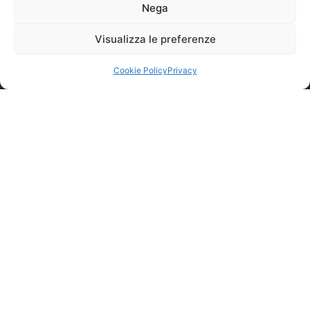
ISCRIVITI
Nega
Visualizza le preferenze
Cookie Policy
Privacy
Il tuo carrello è vuoto.
Ritorna al negozio