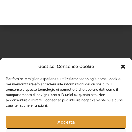
Restiamo in contatto
Iscriviti alla nostra
newsletter!
Gestisci Consenso Cookie
Riceverai uno sconto del 10% da utilizzare sul
Per fornire le migliori esperienze, utilizziamo tecnologie come i cookie
per memorizzare e/o accedere alle informazioni del dispositivo. Il
tuo primo acquisto nel nostro shop!
consenso a queste tecnologie ci permetterà di elaborare dati come il
comportamento di navigazione o ID unici su questo sito. Non
acconsentire o ritirare il consenso può influire negativamente su alcune
caratteristiche e funzioni.
Indirizzo
mail
Accetta