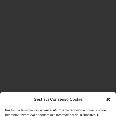
Restiamo in contatto
Iscriviti alla nostra
newsletter!
Riceverai uno sconto del 10% da utilizzare sul
tuo primo acquisto nel nostro shop!
Indirizzo
mail
ISCRIVITI
Gestisci Consenso Cookie
Per fornire le migliori esperienze, utilizziamo tecnologie come i cookie
per memorizzare e/o accedere alle informazioni del dispositivo. Il